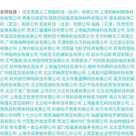
友情链接：
佳音美派人工智能科技（杭州）有限公司
上海利彬利网络科
技有限公司
商务信息咨询
陕西优丽雅居装饰材料有限公司
紫名都装饰工
程（宜昌）有限公司
前途科技（甘肃）有限公司
福城（天津）投资管理
发展有限公司
黑龙江穆通科技有限公司
上海氨芬网络科技有限公司
东莞
市漫漫游商旅有限公司
赣州思寸网络科技有限公司
常州科帆化工有限公
司
广州微锦网络科技有限公司
天津晴悦云天科技有限公司
北京原仕科技
有限公司
上海付格实业有限公司
沈阳旋飞航空技术有限公司
青海西海电
子网络科技有限公司
河南蓝天机械制造有限公司
丽水市品旺商贸有限公
司
天气预报
南京海颐鸿商贸有限公司
周易算命
广州到港易国际物流有限
公司
杭州焕旭信息技术
上海涵贺科技发展中心
梅州市尚网科技有限公司
广州慎亚贸易有限公司
北京菲枫商贸有限公司
上海基玛霆网络科技有限
公司
杭州妙空网络科技有限公司
北京华夏盛腾科技有限公司
重庆润宏频
风科技有限公司
北京明捷康科技有限公司
北京中电丰凯投资管理有限公
司
北京宁途广告传媒
义乌市红力文化传播有限公司
北京佰鸿源科技有限
公司
上海圣庄投资管理有限公司
计算机软硬件研发与销售
南京市浦口区
和通百货贸易商行
北京蜡中希科技有限公司
上海鑫童亿科技有限公司
上
海奥昌时网络科技有限公司
轩睿电子商务有限公司
程力专用汽车股份有
限公司销售十七分公司
西安迪能申商贸有限公司
福建省和合齐家国际贸
易有限公司
汽车配件批发零售
黑龙江省岭华广告有限公司
农业种植技术
开发
青岛爱唯一食品有限公司
厦门助赢家政服务有限公司
北京遗究科技
有限公司
上海依诺宠物有限公司徐汇分公司
上海瑟默企业管理咨询有限